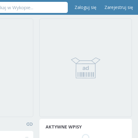
Zaloguj się
Zarejestruj się
AKTYWNE WPISY