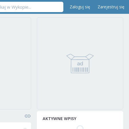
Zaloguj się
Zarejestruj się
AKTYWNE WPISY