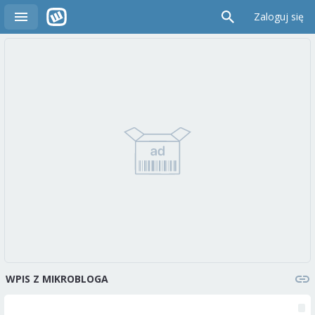
Zaloguj się
WPIS Z MIKROBLOGA