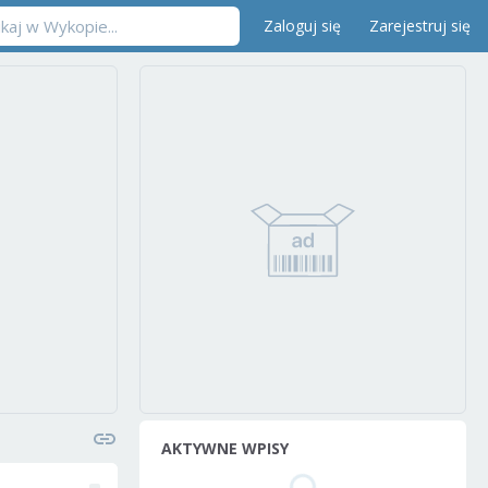
Zaloguj się
Zarejestruj się
AKTYWNE WPISY