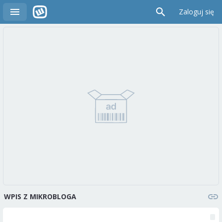
Zaloguj się
WPIS Z MIKROBLOGA