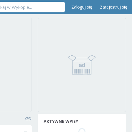
Zaloguj się
Zarejestruj się
AKTYWNE WPISY