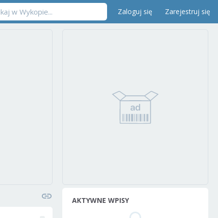
Zaloguj się
Zarejestruj się
AKTYWNE WPISY