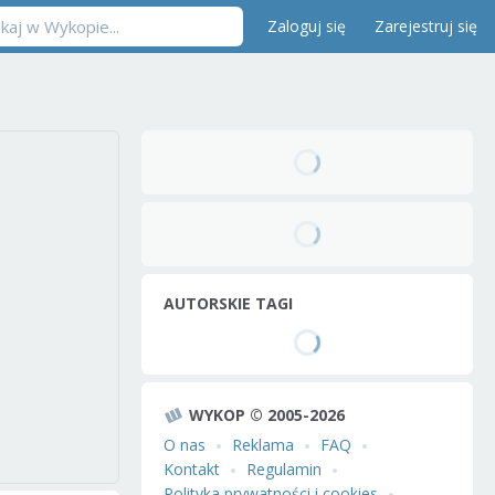
Zaloguj się
Zarejestruj się
AUTORSKIE TAGI
WYKOP © 2005-2026
O nas
Reklama
FAQ
Kontakt
Regulamin
Polityka prywatności i cookies