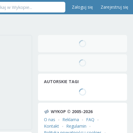
Zaloguj się
Zarejestruj się
AUTORSKIE TAGI
WYKOP © 2005-2026
O nas
Reklama
FAQ
Kontakt
Regulamin
Polityka prywatności i cookies