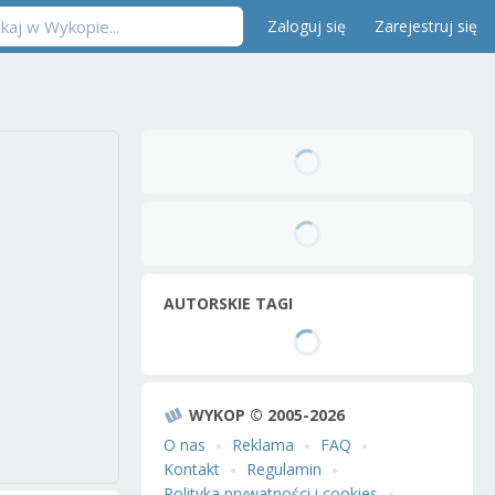
Zaloguj się
Zarejestruj się
AUTORSKIE TAGI
WYKOP © 2005-2026
O nas
Reklama
FAQ
Kontakt
Regulamin
Polityka prywatności i cookies