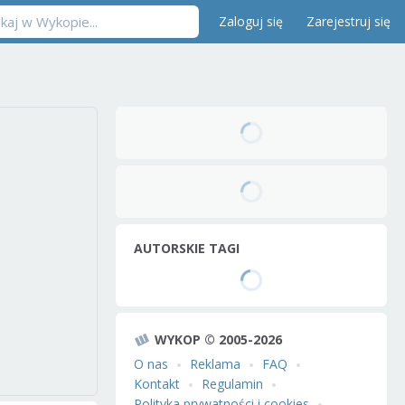
Zaloguj się
Zarejestruj się
AUTORSKIE TAGI
WYKOP © 2005-2026
O nas
Reklama
FAQ
Kontakt
Regulamin
Polityka prywatności i cookies