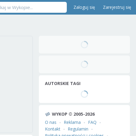
Zaloguj się
Zarejestruj się
AUTORSKIE TAGI
WYKOP © 2005-2026
O nas
Reklama
FAQ
Kontakt
Regulamin
Polityka prywatności i cookies