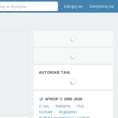
Zaloguj się
Zarejestruj się
AUTORSKIE TAGI
WYKOP © 2005-2026
O nas
Reklama
FAQ
Kontakt
Regulamin
Polityka prywatności i cookies