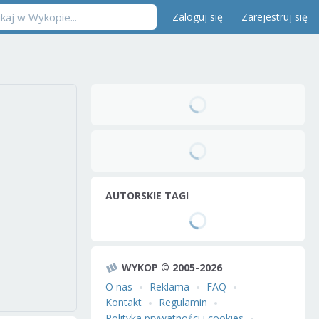
Zaloguj się
Zarejestruj się
AUTORSKIE TAGI
WYKOP © 2005-2026
O nas
Reklama
FAQ
Kontakt
Regulamin
Polityka prywatności i cookies