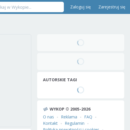
Zaloguj się
Zarejestruj się
AUTORSKIE TAGI
WYKOP © 2005-2026
O nas
Reklama
FAQ
Kontakt
Regulamin
Polityka prywatności i cookies