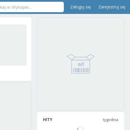
Zaloguj się
Zarejestruj się
HITY
tygodnia