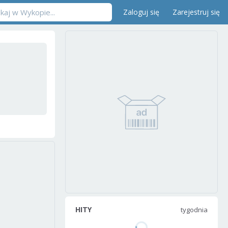
Zaloguj się
Zarejestruj się
HITY
tygodnia