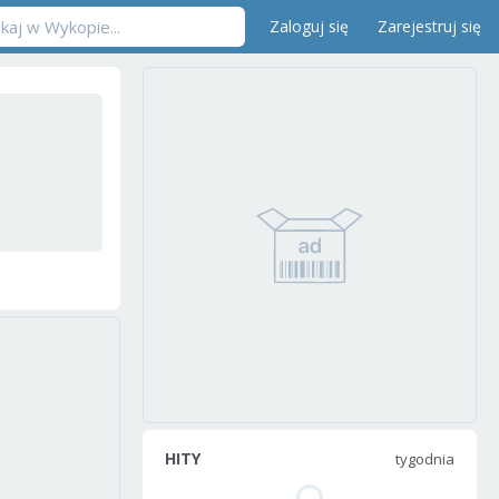
Zaloguj się
Zarejestruj się
HITY
tygodnia