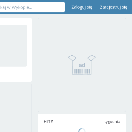
Zaloguj się
Zarejestruj się
HITY
tygodnia