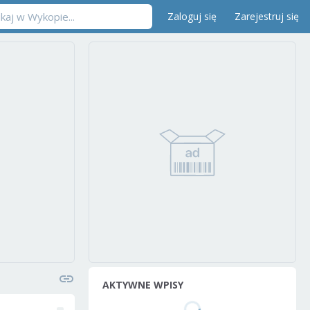
Zaloguj się
Zarejestruj się
AKTYWNE WPISY