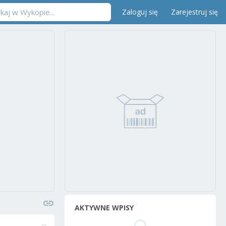
Zaloguj się
Zarejestruj się
AKTYWNE WPISY