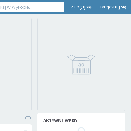
Zaloguj się
Zarejestruj się
AKTYWNE WPISY