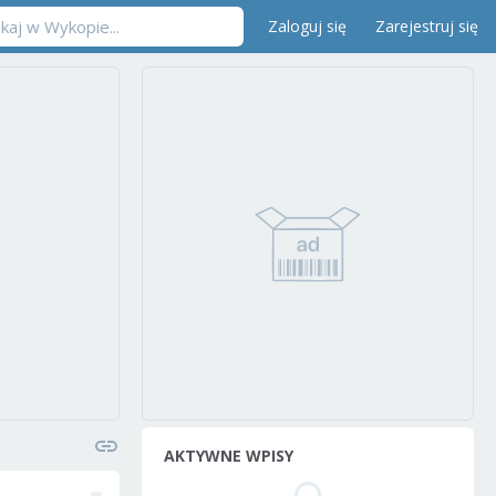
Zaloguj się
Zarejestruj się
AKTYWNE WPISY