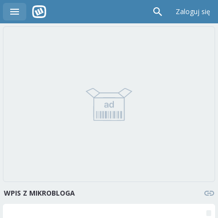
Zaloguj się
WPIS Z MIKROBLOGA