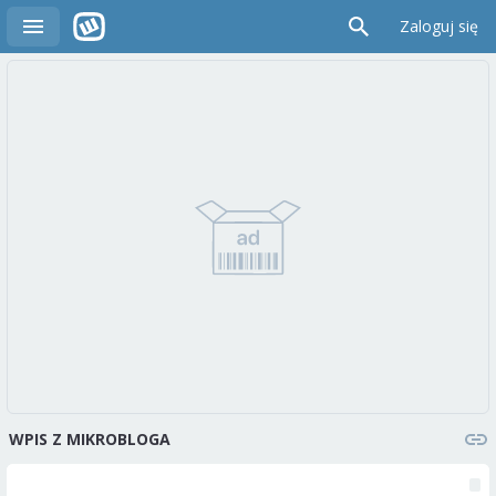
Zaloguj się
WPIS Z MIKROBLOGA