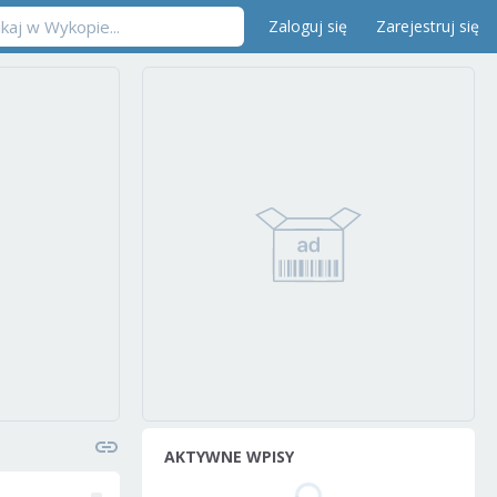
Zaloguj się
Zarejestruj się
AKTYWNE WPISY