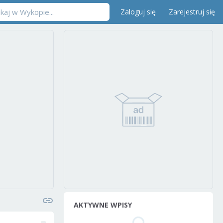
Zaloguj się
Zarejestruj się
AKTYWNE WPISY