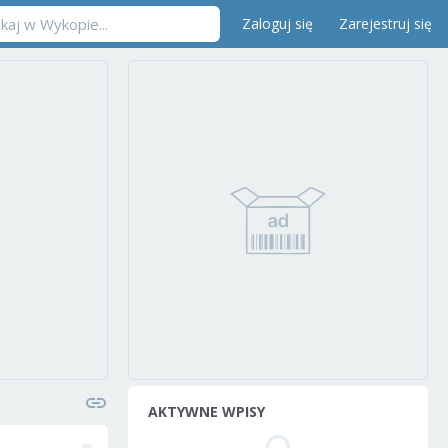
Zaloguj się
Zarejestruj się
AKTYWNE WPISY