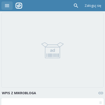
Zaloguj się
WPIS Z MIKROBLOGA