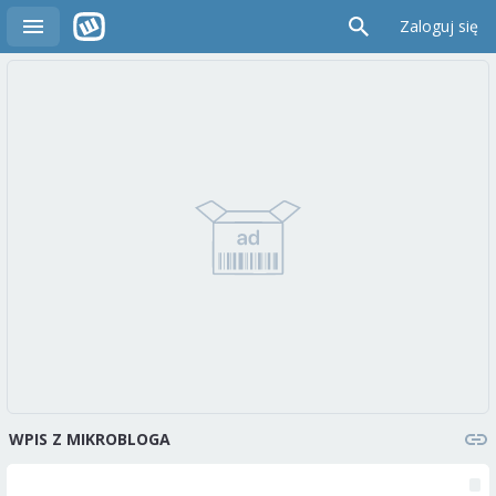
Zaloguj się
WPIS Z MIKROBLOGA