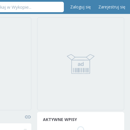
Zaloguj się
Zarejestruj się
AKTYWNE WPISY