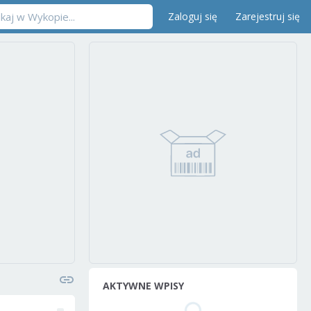
Zaloguj się
Zarejestruj się
AKTYWNE WPISY