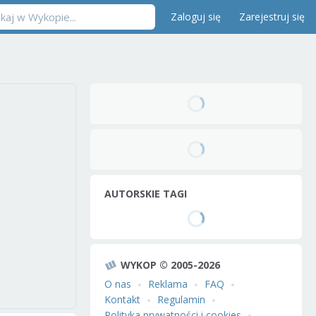
Zaloguj się
Zarejestruj się
AUTORSKIE TAGI
WYKOP © 2005-2026
O nas
Reklama
FAQ
Kontakt
Regulamin
Polityka prywatności i cookies