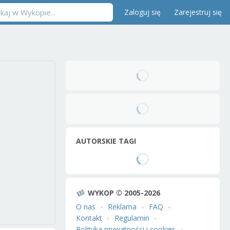
Zaloguj się
Zarejestruj się
AUTORSKIE TAGI
WYKOP © 2005-2026
O nas
Reklama
FAQ
Kontakt
Regulamin
Polityka prywatności i cookies