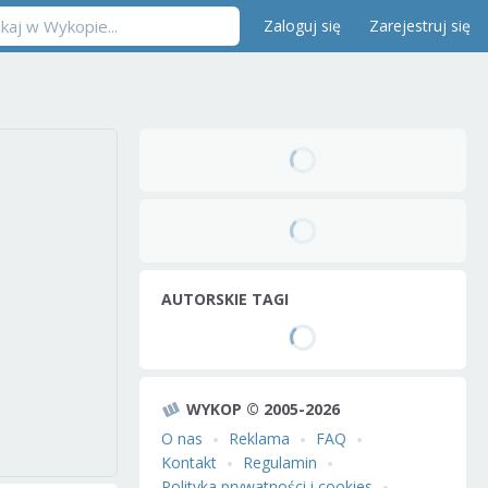
Zaloguj się
Zarejestruj się
AUTORSKIE TAGI
WYKOP © 2005-2026
O nas
Reklama
FAQ
Kontakt
Regulamin
Polityka prywatności i cookies