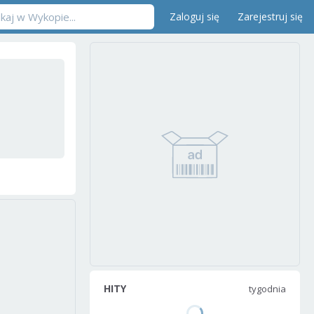
Zaloguj się
Zarejestruj się
HITY
tygodnia