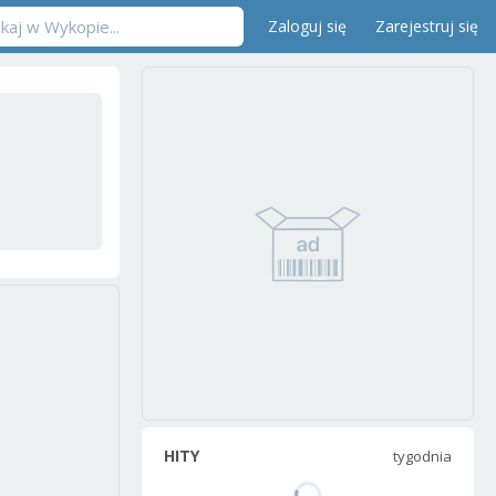
Zaloguj się
Zarejestruj się
HITY
tygodnia