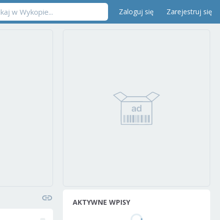
Zaloguj się
Zarejestruj się
AKTYWNE WPISY