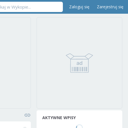
Zaloguj się
Zarejestruj się
AKTYWNE WPISY