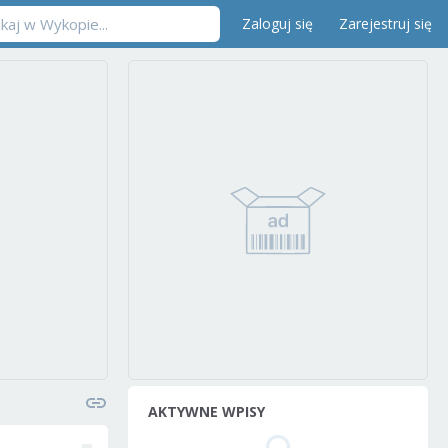
Zaloguj się
Zarejestruj się
AKTYWNE WPISY