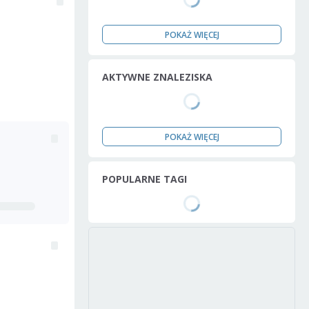
POKAŻ WIĘCEJ
AKTYWNE ZNALEZISKA
POKAŻ WIĘCEJ
POPULARNE TAGI