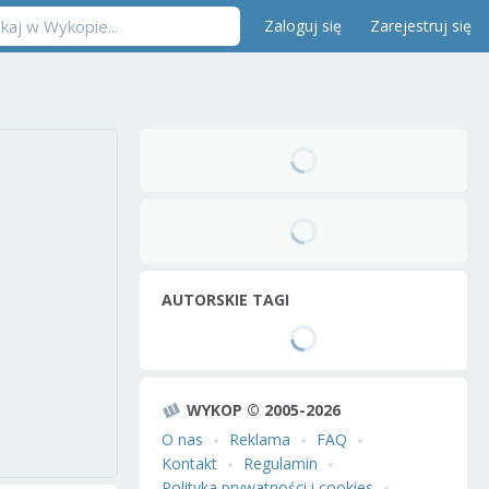
Zaloguj się
Zarejestruj się
AUTORSKIE TAGI
WYKOP © 2005-2026
O nas
Reklama
FAQ
Kontakt
Regulamin
Polityka prywatności i cookies