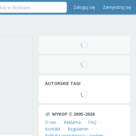
Zaloguj się
Zarejestruj się
AUTORSKIE TAGI
WYKOP © 2005-2026
O nas
Reklama
FAQ
Kontakt
Regulamin
Polityka prywatności i cookies