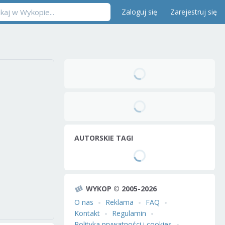
Zaloguj się
Zarejestruj się
AUTORSKIE TAGI
WYKOP © 2005-2026
O nas
Reklama
FAQ
Kontakt
Regulamin
Polityka prywatności i cookies