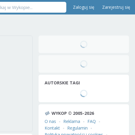
Zaloguj się
Zarejestruj się
AUTORSKIE TAGI
WYKOP © 2005-2026
O nas
Reklama
FAQ
Kontakt
Regulamin
Polityka prywatności i cookies