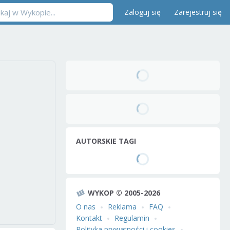
Zaloguj się
Zarejestruj się
AUTORSKIE TAGI
WYKOP © 2005-2026
O nas
Reklama
FAQ
Kontakt
Regulamin
Polityka prywatności i cookies