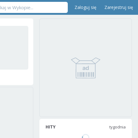
Zaloguj się
Zarejestruj się
HITY
tygodnia