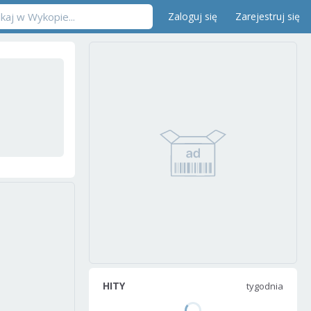
Zaloguj się
Zarejestruj się
HITY
tygodnia