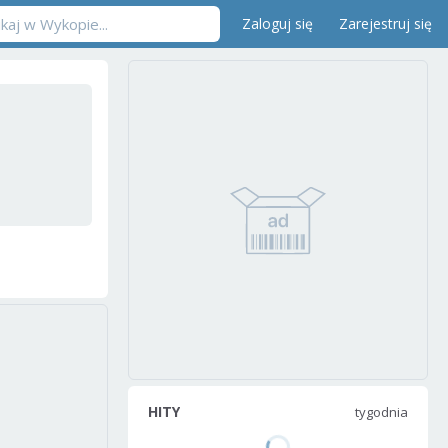
Zaloguj się
Zarejestruj się
HITY
tygodnia