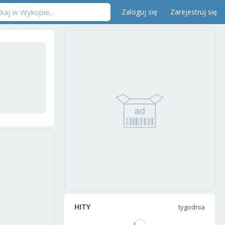
Zaloguj się
Zarejestruj się
HITY
tygodnia