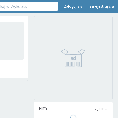
Zaloguj się
Zarejestruj się
HITY
tygodnia